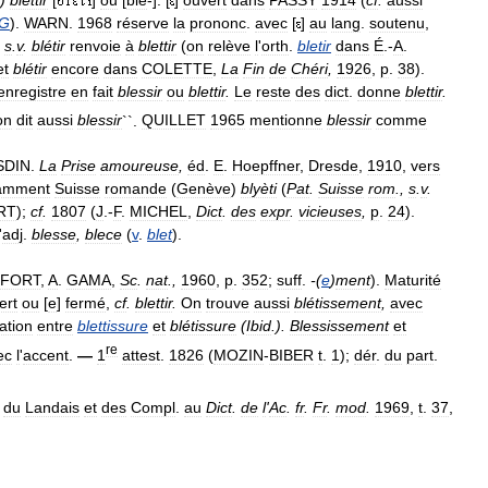
G
).
WARN
.
1968
réserve
la
prononc
.
avec
[
]
au
lang
.
soutenu
,
,
s
.
v
.
blétir
renvoie
à
blettir
(
on
relève
l
'
orth
.
bletir
dans
É
.-
A
.
et
blétir
encore
dans
COLETTE
,
La
Fin
de
Chéri
,
1926
,
p
.
38
).
enregistre
en
fait
blessir
ou
blettir
.
Le
reste
des
dict
.
donne
blettir
.
on
dit
aussi
blessir
``.
QUILLET
1965
mentionne
blessir
comme
SDIN
.
La
Prise
amoureuse
,
éd
.
E
.
Hoepffner
,
Dresde
,
1910
,
vers
amment
Suisse
romande
(
Genève
)
blyèti
(
Pat
.
Suisse
rom
.,
s
.
v
.
RT
);
cf
.
1807
(
J
.-
F
.
MICHEL
,
Dict
.
des
expr
.
vicieuses
,
p
.
24
).
'
adj
.
blesse
,
blece
(
v
.
blet
).
FORT
,
A
.
GAMA
,
Sc
.
nat
.,
1960
,
p
.
352
;
suff
.
-(
e
)
ment
).
Maturité
ert
ou
[
e
]
fermé
,
cf
.
blettir
.
On
trouve
aussi
blétissement
,
avec
ation
entre
blettissure
et
blétissure
(
Ibid
.).
Blessissement
et
re
ec
l
'
accent
.
—
1
attest
.
1826
(
MOZIN
-
BIBER
t
.
1
);
dér
.
du
part
.
du
Landais
et
des
Compl
.
au
Dict
.
de
l
'
Ac
.
fr
.
Fr
.
mod
.
1969
,
t
.
37
,