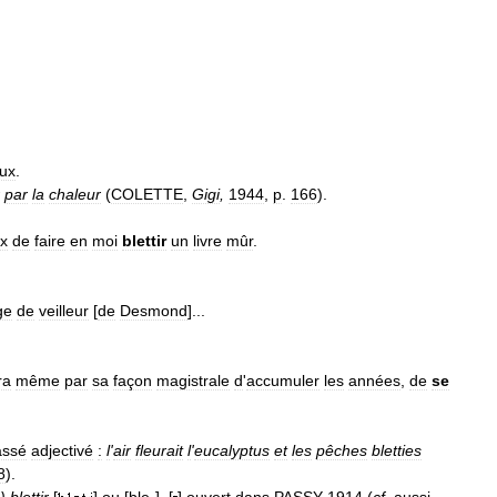
ux
.
par
la
chaleur
(
COLETTE
,
Gigi
,
1944
,
p
.
166
).
x
de
faire
en
moi
blettir
un
livre
mûr
.
ge
de
veilleur
[
de
Desmond
]...
ra
même
par
sa
façon
magistrale
d
'
accumuler
les
années
,
de
se
assé
adjectivé
:
l
'
air
fleurait
l
'
eucalyptus
et
les
pêches
bletties
8
).
)
blettir
[
]
ou
[
ble
-]. [
]
ouvert
dans
PASSY
1914
(
cf
.
aussi