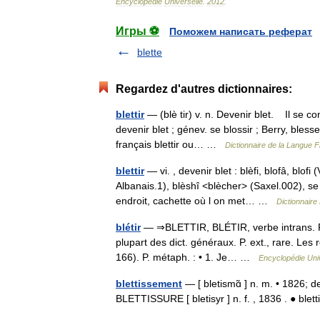
Encyclopédie
Universelle
.
2012
.
Игры ⚽
Поможем написать реферат
blette
Regardez d'autres dictionnaires:
blettir
— (blè tir) v. n. Devenir blet. Il se c
devenir blet ; génev. se blossir ; Berry, bles
français blettir ou… …
Dictionnaire de la Langue F
blettir
— vi. , devenir blet : blèfi, blofâ, blo
Albanais.1), blèshî <blècher> (Saxel.002), se 
endroit, cachette où l on met… …
Dictionnair
blétir
— ⇒BLETTIR, BLÉTIR, verbe intrans. Rar
plupart des dict. généraux. P. ext., rare. Les 
166). P. métaph. : • 1. Je… …
Encyclopédie Uni
blettissement
— [ bletismɑ̃ ] n. m. • 1826; de
BLETTISSURE [ bletisyr ] n. f. , 1836 . ● bl