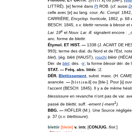
LITTRÉ
). [
e
]
fermé
dans
Pt
ROB
. (
cf
.
aussi
D
celle
avec
[
e
]
au
lang
.
cour
.
Ac
.
Compl
.
1842
CARRIÈRE
,
Encyclop
.
horticole
,
1862
,
p
.
68
BESCH
.
1845
,
s
.
v
.
blettir
renvoie
à
blessir
et
e
Lar
.
19
et
Nouv
.
Lar
.
ill
.
signalent
encore
:
,,
anc
.
forme
de
blettir
.
Étymol
.
ET
HIST
. —
1338
(
J
.
ACART
DE
HE
993
);
terme
des
dial
.
du
Nord
et
de
l
'
Est
,
not
blet
),
li
ég
.
blèti
(
HAUST
),
rouchi
blètir
(
HÉCA
Dér
.
de
blet
;
dés
.
-
ir
;
la
forme
blessir
dér
.
de
l
STAT
. —
Fréq
.
abs
.
littér
.
:
2
.
DÉR
.
Blettissement
,
subst
.
masc
. (
H
.
CAME
avancée
.
—
[
]
ou
[
ble
-].
Pour
[
]
ouv
l
'
accent
(
BESCH
.
1845
).
Il
y
a
de
même
hésit
blessissure
en
revanche
n
'
ont
pas
de
var
.
av
1
passé
de
blettir
,
suff
.
-
ement
(-
ment
).
BBG
. —
HÖFLER
(
M
.).
Une
Source
négligée
p
.
37
(
s
.
v
.
blettissure
).
blettir
[
bletiʀ
]
v
.
intr
.
[
CONJUG
.
finir
.
]