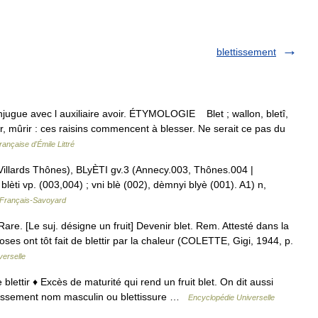
blettissement
onjugue avec l auxiliaire avoir. ÉTYMOLOGIE Blet ; wallon, bletî,
ser, mûrir : ces raisins commencent à blesser. Ne serait ce pas du
rançaise d'Émile Littré
fi (Villards Thônes), BLyÈTI gv.3 (Annecy.003, Thônes.004 |
blèti vp. (003,004) ; vni blè (002), dèmnyi blyè (001). A1) n,
e Français-Savoyard
e. [Le suj. désigne un fruit] Devenir blet. Rem. Attesté dans la
roses ont tôt fait de blettir par la chaleur (COLETTE, Gigi, 1944, p.
verselle
 blettir ♦ Excès de maturité qui rend un fruit blet. On dit aussi
ettissement nom masculin ou blettissure …
Encyclopédie Universelle