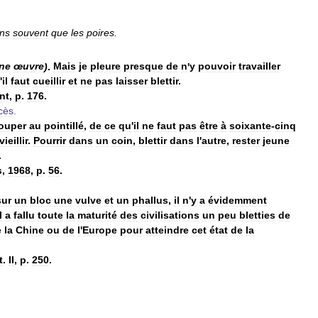
ns
souvent
que
les
poires
.
ne
œuvre
)
.
Mais
je
pleure
presque
de
n
'
y
pouvoir
travailler
'
il
faut
cueillir
et
ne
pas
laisser
blettir
.
nt
,
p
.
176
.
cès
.
ouper
au
pointillé
,
de
ce
qu
'
il
ne
faut
pas
être
à
soixante
-
cinq
vieillir
.
Pourrir
dans
un
coin
,
blettir
dans
l
'
autre
,
rester
jeune
.
s
,
1968
,
p
.
56
.
sur
un
bloc
une
vulve
et
un
phallus
,
il
n
'
y
a
évidemment
l
a
fallu
toute
la
maturité
des
civilisations
un
peu
bletties
de
e
la
Chine
ou
de
l
'
Europe
pour
atteindre
cet
état
de
la
t
.
II
,
p
.
250
.