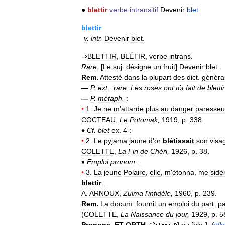
●
blettir
verbe
intransitif
Devenir
blet
.
blettir
v
.
intr
.
Devenir
blet
.
⇒
BLETTIR
,
BLÉTIR
,
verbe
intrans
.
Rare
.
[
Le
suj
.
désigne
un
fruit
]
Devenir
blet
.
Rem
.
Attesté
dans
la
plupart
des
dict
.
généra
—
P
.
ext
.,
rare
.
Les
roses
ont
tôt
fait
de
blettir
—
P
.
métaph
.
:
•
1
.
Je
ne
m
'
attarde
plus
au
danger
paresseu
COCTEAU
,
Le
Potomak
,
1919
,
p
.
338
.
♦
Cf
.
blet
ex
.
4
:
•
2
.
Le
pyjama
jaune
d
'
or
blétissait
son
visa
COLETTE
,
La
Fin
de
Chéri
,
1926
,
p
.
38
.
♦
Emploi
pronom
.
:
•
3
.
La
jeune
Polaire
,
elle
,
m
'
étonna
,
me
sidé
blettir
...
A
.
ARNOUX
,
Zulma
l
'
infidèle
,
1960
,
p
.
239
.
Rem
.
La
docum
.
fournit
un
emploi
du
part
.
p
(
COLETTE
,
La
Naissance
du
jour
,
1929
,
p
.
5
Prononc
.
ET
ORTH
.
:
[
]
ou
[
ble
-],
(
elle