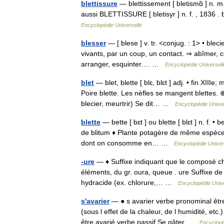
blettissure
— blettissement [ bletismɑ̃ ] n. m.
aussi BLETTISSURE [ bletisyr ] n. f. , 1836 . b
Encyclopédie Universelle
blesser
— [ blese ] v. tr. <conjug. : 1> • blec
vivants, par un coup, un contact. ⇒ abîmer, c
arranger, esquinter.… …
Encyclopédie Universell
blet
— blet, blette [ blɛ, blɛt ] adj. • fin XIII
Poire blette. Les nèfles se mangent blettes. ⊗
blecier, meurtrir) Se dit… …
Encyclopédie Univer
blette
— bette [ bɛt ] ou blette [ blɛt ] n. f. • 
de blitum ♦ Plante potagère de même espèce 
dont on consomme en… …
Encyclopédie Univer
-ure
— ♦ Suffixe indiquant que le composé chim
éléments, du gr. oura, queue . ure Suffixe d
hydracide (ex. chlorure,… …
Encyclopédie Unive
s'avarier
— ● s avarier verbe pronominal être 
(sous l effet de la chaleur, de l humidité, et
être avarié verbe passif Se gâter …
Encyclopé