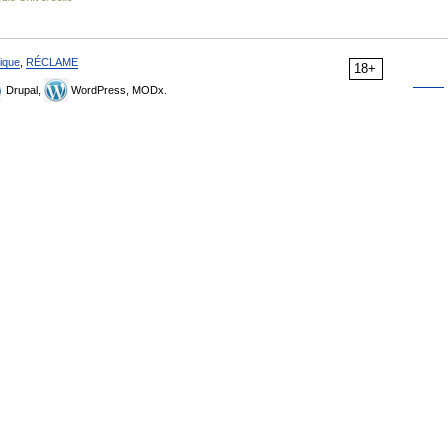
ique
,
RÉCLAME
18+
Drupal,
WordPress, MODx.