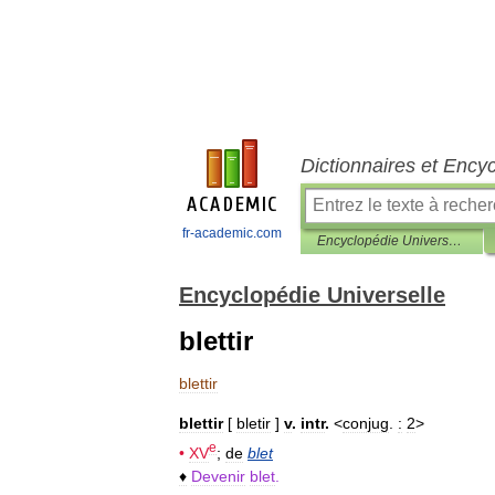
Dictionnaires et Ency
fr-academic.com
Encyclopédie Universelle
Encyclopédie Universelle
blettir
blettir
blettir
[
bletir
]
v
.
intr
.
<
conjug
.
:
2
>
e
•
XV
;
de
blet
♦
Devenir
blet
.