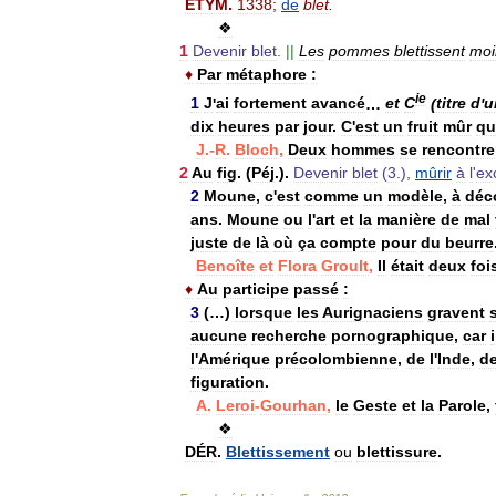
ÉTYM
.
1338
;
de
blet
.
❖
1
Devenir
blet
.
||
Les
pommes
blettissent
moi
♦
Par
métaphore
:
ie
1
J
'
ai
fortement
avancé
…
et
C
(
titre
d
'
u
dix
heures
par
jour
.
C
'
est
un
fruit
mûr
qu
J
.-
R
.
Bloch
,
Deux
hommes
se
rencontre
2
Au
fig
. (
Péj
.).
Devenir
blet
(
3
.),
mûrir
à
l
'
ex
2
Moune
,
c
'
est
comme
un
modèle
,
à
déc
ans
.
Moune
ou
l
'
art
et
la
manière
de
mal
juste
de
là
où
ça
compte
pour
du
beurre
Benoîte
et
Flora
Groult
,
Il
était
deux
foi
♦
Au
participe
passé
:
3
(…)
lorsque
les
Aurignaciens
gravent
aucune
recherche
pornographique
,
car
i
l
'
Amérique
précolombienne
,
de
l
'
Inde
,
d
figuration
.
A
.
Leroi
-
Gourhan
,
le
Geste
et
la
Parole
,
❖
DÉR
.
Blettissement
ou
blettissure
.