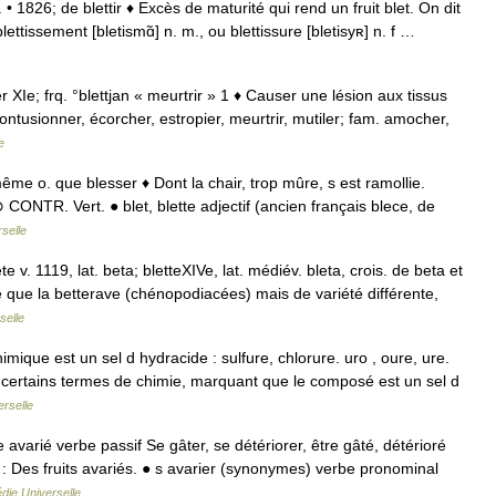
 • 1826; de blettir ♦ Excès de maturité qui rend un fruit blet. On dit
lettissement [bletismɑ̃] n. m., ou blettissure [bletisyʀ] n. f …
ier XIe; frq. °blettjan « meurtrir » 1 ♦ Causer une lésion aux tissus
ontusionner, écorcher, estropier, meurtrir, mutiler; fam. amocher,
e
e; même o. que blesser ♦ Dont la chair, trop mûre, s est ramollie.
 CONTR. Vert. ● blet, blette adjectif (ancien français blece, de
selle
bete v. 1119, lat. beta; bletteXIVe, lat. médiév. bleta, crois. de beta et
que la betterave (chénopodiacées) mais de variété différente,
selle
ique est un sel d hydracide : sulfure, chlorure. uro , oure, ure.
e certains termes de chimie, marquant que le composé est un sel d
rselle
avarié verbe passif Se gâter, se détériorer, être gâté, détérioré
c.) : Des fruits avariés. ● s avarier (synonymes) verbe pronominal
die Universelle